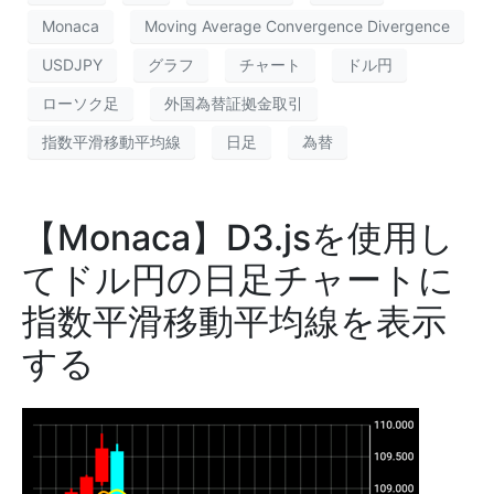
Monaca
Moving Average Convergence Divergence
USDJPY
グラフ
チャート
ドル円
ローソク足
外国為替証拠金取引
指数平滑移動平均線
日足
為替
【Monaca】D3.jsを使用し
てドル円の日足チャートに
指数平滑移動平均線を表示
する