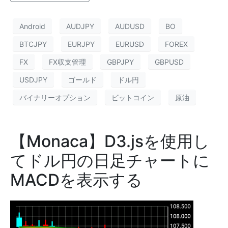
Android
AUDJPY
AUDUSD
BO
BTCJPY
EURJPY
EURUSD
FOREX
FX
FX収支管理
GBPJPY
GBPUSD
USDJPY
ゴールド
ドル円
バイナリーオプション
ビットコイン
原油
【Monaca】D3.jsを使用し
てドル円の日足チャートに
MACDを表示する