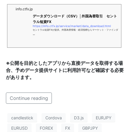
info.ctfx.jp
データダウンロード（CSV）│外国為替取引 セント
ラル短資FX
https://info.ctfx.jp/service/market/data_download.html
セントラル短資FXが提供。外国為替情報・経済指標ならマーケット・ファインダ
ー
※公開を目的としたアプリから直接データを取得する場
合、予めデータ提供サイトに利用許可など確認する必要
があります。
Continue reading
candlestick
Cordova
D3.js
EURJPY
EURUSD
FOREX
FX
GBPJPY