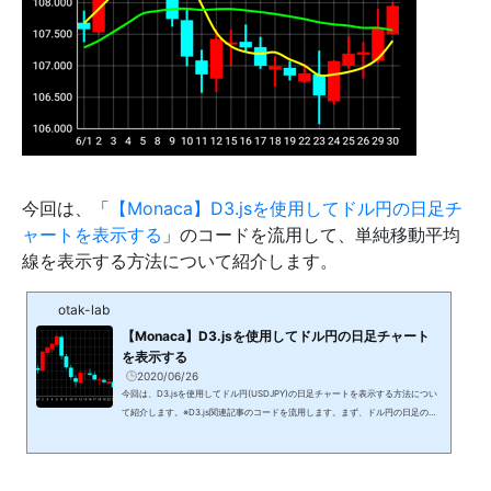
今回は、「
【Monaca】D3.jsを使用してドル円の日足チ
ャートを表示する
」のコードを流用して、単純移動平均
線を表示する方法について紹介します。
otak-lab
【Monaca】D3.jsを使用してドル円の日足チャート
を表示する
2020/06/26
今回は、D3.jsを使用してドル円(USDJPY)の日足チャートを表示する方法につい
て紹介します。※D3.js関連記事のコードを流用します。まず、ドル円の日足の四
本値(始値、高値、安値、終値)のCSVデータを取得します。セントラル短資FX デ
ータダウンロードからドル円の日足データCSVを取得し、2次元配列のデータを
作成します。app.js"use strict";ons.ready(function () { var data = , , , , , , , , , , , ,
, , , , , , ]; window.fn.chart.createChart("chart...