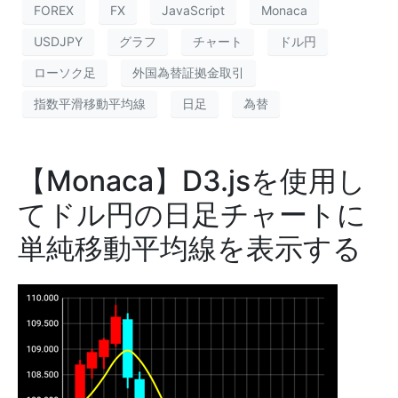
FOREX
FX
JavaScript
Monaca
USDJPY
グラフ
チャート
ドル円
ローソク足
外国為替証拠金取引
指数平滑移動平均線
日足
為替
【Monaca】D3.jsを使用し
てドル円の日足チャートに
単純移動平均線を表示する