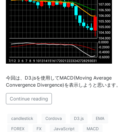
今回は、D3.jsを使用してMACD(Moving Average
Convergence Divergence)を表示しようと思います。
Continue reading
candlestick
Cordova
D3.js
EMA
FOREX
FX
JavaScript
MACD