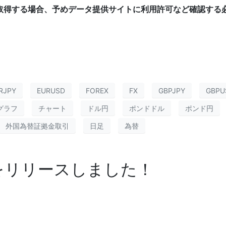
取得する場合、予めデータ提供サイトに利用許可など確認する
RJPY
EURUSD
FOREX
FX
GBPJPY
GBPU
グラフ
チャート
ドル円
ポンドドル
ポンド円
外国為替証拠金取引
日足
為替
9.0をリリースしました！