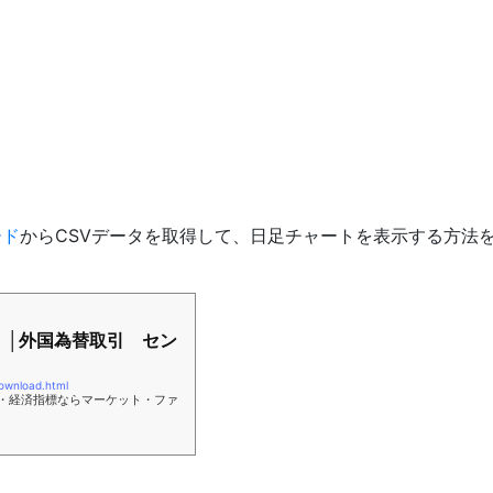
ード
からCSVデータを取得して、日足チャートを表示する方法
）│外国為替取引 セン
download.html
報・経済指標ならマーケット・ファ