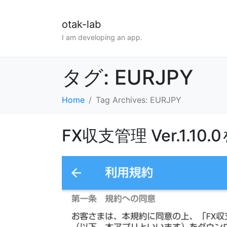
otak-lab
I am developing an app.
タグ:
EURJPY
Home
Tag Archives: EURJPY
FX収支管理 Ver.1.