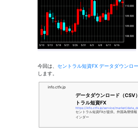
今回は、
セントラル短資FX データダウンロ
します。
info.ctfx.jp
データダウンロード（CSV
トラル短資FX
https://info.ctfx.jp/service/market/data_
セントラル短資FXが提供。外国為替情
インダー