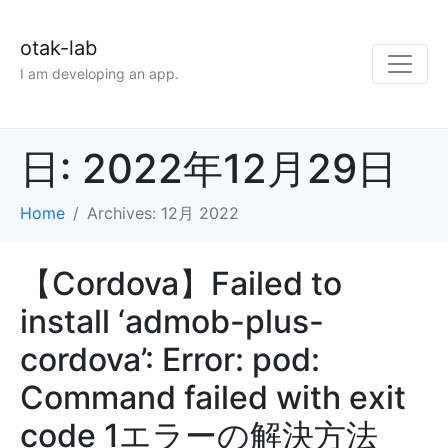
otak-lab
I am developing an app.
日:
2022年12月29日
Home
Archives: 12月 2022
【Cordova】Failed to
install ‘admob-plus-
cordova’: Error: pod:
Command failed with exit
code 1エラーの解決方法