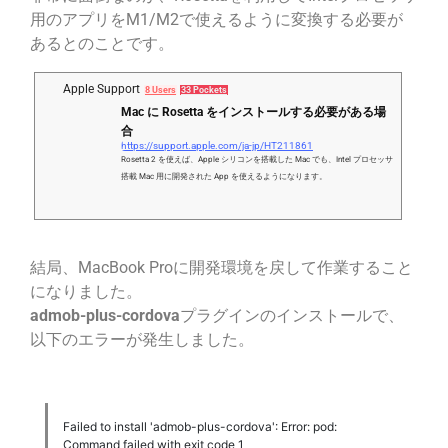
用のアプリをM1/M2で使えるように変換する必要が
あるとのことです。
Apple Support
8 Users
33 Pockets
Mac に Rosetta をインストールする必要がある場
合
https://support.apple.com/ja-jp/HT211861
Rosetta 2 を使えば、Apple シリコンを搭載した Mac でも、Intel プロセッサ
搭載 Mac 用に開発された App を使えるようになります。
結局、MacBook Proに開発環境を戻して作業すること
になりました。
admob-plus-cordova
プラグインのインストールで、
以下のエラーが発生しました。
Failed to install 'admob-plus-cordova': Error: pod:
Command failed with exit code 1