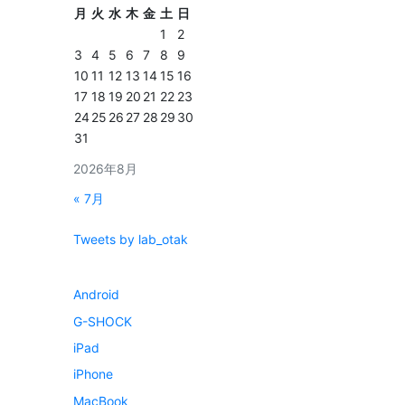
月
火
水
木
金
土
日
1
2
3
4
5
6
7
8
9
10
11
12
13
14
15
16
17
18
19
20
21
22
23
24
25
26
27
28
29
30
31
2026年8月
« 7月
Tweets by lab_otak
Android
G-SHOCK
iPad
iPhone
MacBook