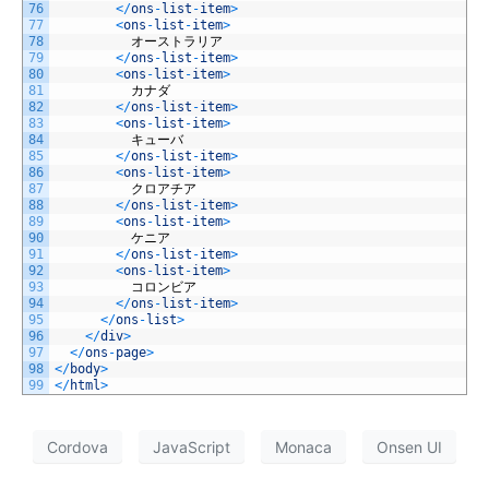
76
<
/
ons
-
list
-
item
>
77
<
ons
-
list
-
item
>
78
オーストラリア
79
<
/
ons
-
list
-
item
>
80
<
ons
-
list
-
item
>
81
カナダ
82
<
/
ons
-
list
-
item
>
83
<
ons
-
list
-
item
>
84
キューバ
85
<
/
ons
-
list
-
item
>
86
<
ons
-
list
-
item
>
87
クロアチア
88
<
/
ons
-
list
-
item
>
89
<
ons
-
list
-
item
>
90
ケニア
91
<
/
ons
-
list
-
item
>
92
<
ons
-
list
-
item
>
93
コロンビア
94
<
/
ons
-
list
-
item
>
95
<
/
ons
-
list
>
96
<
/
div
>
97
<
/
ons
-
page
>
98
<
/
body
>
99
<
/
html
>
Cordova
JavaScript
Monaca
Onsen UI