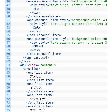
46
<
ons
-
carousel
-
item 
style
=
"background-color: #085
47
<
div 
style
=
"text-align: center; font-size: 30p
48
BLUE
49
<
/
div
>
50
<
/
ons
-
carousel
-
item
>
51
<
ons
-
carousel
-
item 
style
=
"background-color: #373
52
<
div 
style
=
"text-align: center; font-size: 30p
53
DARK
54
<
/
div
>
55
<
/
ons
-
carousel
-
item
>
56
<
ons
-
carousel
-
item 
style
=
"background-color: #D38
57
<
div 
style
=
"text-align: center; font-size: 30p
58
ORANGE
59
<
/
div
>
60
<
/
ons
-
carousel
-
item
>
61
<
/
ons
-
carousel
>
62
<
/
div
>
63
<
div 
class
=
"content"
>
64
<
ons
-
list
>
65
<
ons
-
list
-
item
>
66
アメリカ
67
<
/
ons
-
list
-
item
>
68
<
ons
-
list
-
item
>
69
イギリス
70
<
/
ons
-
list
-
item
>
71
<
ons
-
list
-
item
>
72
ウクライナ
73
<
/
ons
-
list
-
item
>
74
<
ons
-
list
-
item
>
75
エストニア