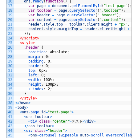
16
ons
.
ready
(
function
(
)
{
17
var
page
=
document
.
getElementById
(
"test-page"
)
;
18
var
toolbar
=
page
.
querySelector
(
".toolbar"
)
;
19
var
header
=
page
.
querySelector
(
".header"
)
;
20
var
content
=
page
.
querySelector
(
".content"
)
;
21
header
.
style
.
top
=
toolbar
.
clientHeight
+
"px"
;
22
content
.
style
.
marginTop
=
header
.
clientHeight
+
"p
23
}
)
;
24
</script>
25
<style>
26
.header 
{
27
position
:
absolute
;
28
margin
:
0
;
29
padding
:
0
;
30
border
:
0
;
31
top
:
0px
;
32
left
:
0
;
33
width
:
100%
;
34
height
:
100px
;
35
z-index
:
2
;
36
}
37
</style>
38
<
/
head
>
39
<
body
>
40
<
ons
-
page 
id
=
"test-page"
>
41
<
ons
-
toolbar
>
42
<
div 
class
=
"center"
>
テスト
<
/
div
>
43
<
/
ons
-
toolbar
>
44
<
div 
class
=
"header"
>
45
<
ons
-
carousel 
swipeable 
auto
-
scroll 
overscrollable