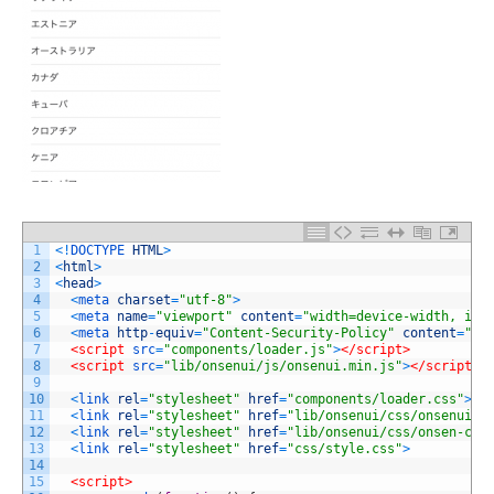
1
<
!
DOCTYPE 
HTML
>
2
<
html
>
3
<
head
>
4
<
meta 
charset
=
"utf-8"
>
5
<
meta 
name
=
"viewport"
content
=
"width=device-width, ini
6
<
meta 
http
-
equiv
=
"Content-Security-Policy"
content
=
"de
7
<script 
src
=
"components/loader.js"
>
</script>
8
<script 
src
=
"lib/onsenui/js/onsenui.min.js"
>
</script>
9
10
<
link 
rel
=
"stylesheet"
href
=
"components/loader.css"
>
11
<
link 
rel
=
"stylesheet"
href
=
"lib/onsenui/css/onsenui.c
12
<
link 
rel
=
"stylesheet"
href
=
"lib/onsenui/css/onsen-css
13
<
link 
rel
=
"stylesheet"
href
=
"css/style.css"
>
14
15
<script>