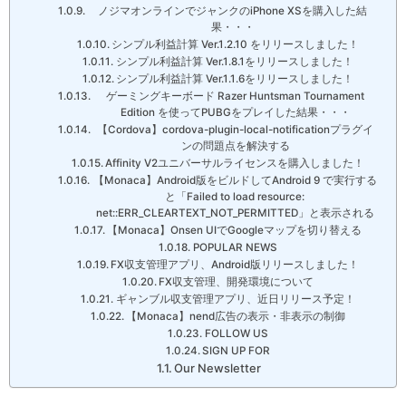
ノジマオンラインでジャンクのiPhone XSを購入した結
果・・・
シンプル利益計算 Ver.1.2.10 をリリースしました！
シンプル利益計算 Ver.1.8.1をリリースしました！
シンプル利益計算 Ver.1.1.6をリリースしました！
ゲーミングキーボード Razer Huntsman Tournament
Edition を使ってPUBGをプレイした結果・・・
【Cordova】cordova-plugin-local-notificationプラグイ
ンの問題点を解決する
Affinity V2ユニバーサルライセンスを購入しました！
【Monaca】Android版をビルドしてAndroid 9 で実行する
と「Failed to load resource:
net::ERR_CLEARTEXT_NOT_PERMITTED」と表示される
【Monaca】Onsen UIでGoogleマップを切り替える
POPULAR NEWS
FX収支管理アプリ、Android版リリースしました！
FX収支管理、開発環境について
ギャンブル収支管理アプリ、近日リリース予定！
【Monaca】nend広告の表示・非表示の制御
FOLLOW US
SIGN UP FOR
Our Newsletter