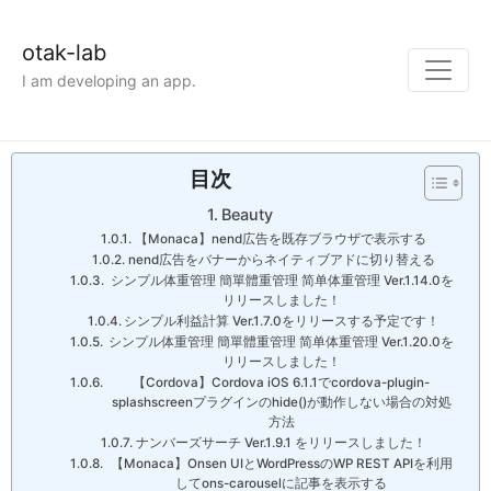
otak-lab
I am developing an app.
目次
Beauty
【Monaca】nend広告を既存ブラウザで表示する
nend広告をバナーからネイティブアドに切り替える
シンプル体重管理 簡單體重管理 简单体重管理 Ver.1.14.0を
リリースしました！
シンプル利益計算 Ver.1.7.0をリリースする予定です！
シンプル体重管理 簡單體重管理 简单体重管理 Ver.1.20.0を
リリースしました！
【Cordova】Cordova iOS 6.1.1でcordova-plugin-
splashscreenプラグインのhide()が動作しない場合の対処
方法
ナンバーズサーチ Ver.1.9.1 をリリースしました！
【Monaca】Onsen UIとWordPressのWP REST APIを利用
してons-carouselに記事を表示する