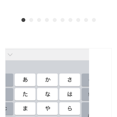
た！
READ MORE