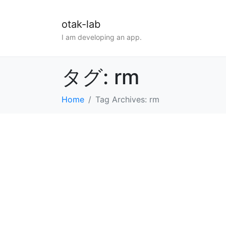
otak-lab
I am developing an app.
タグ:
rm
Home
Tag Archives: rm