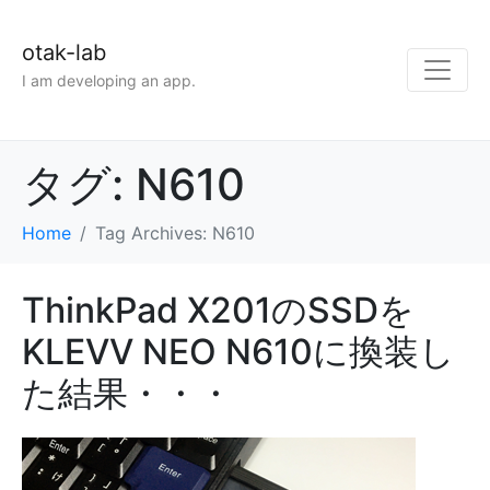
otak-lab
I am developing an app.
タグ:
N610
Home
Tag Archives: N610
ThinkPad X201のSSDを
KLEVV NEO N610に換装し
た結果・・・