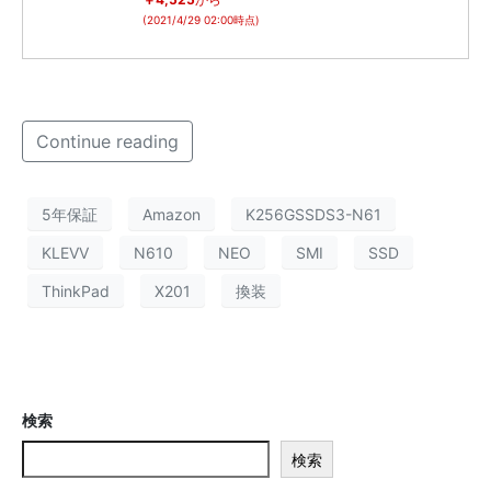
(2021/4/29 02:00時点)
Continue reading
5年保証
Amazon
K256GSSDS3-N61
KLEVV
N610
NEO
SMI
SSD
ThinkPad
X201
換装
検索
検索