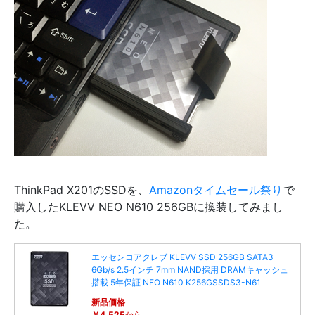
ThinkPad X201のSSDを、
Amazonタイムセール祭り
で
購入したKLEVV NEO N610 256GBに換装してみまし
た。
エッセンコアクレブ KLEVV SSD 256GB SATA3
6Gb/s 2.5インチ 7mm NAND採用 DRAMキャッシュ
搭載 5年保証 NEO N610 K256GSSDS3-N61
新品価格
￥4,525
から