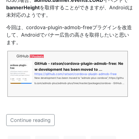
iOSの場合、
admob.banner.events.LOAD
イベントで
bannerHeight
を取得することができますが、Androidは
未対応のようです。
今回は、cordova-plugin-admob-freeプラグインを改造
して、Androidでバナー広告の高さを取得したいと思い
ます。
GitHub
7 Pockets
GitHub - ratson/cordova-plugin-admob-free: Ne
w development has been moved to ...
https://github.com/ratson/cordova-plugin-admob-free
New development has been moved to "admob-plus-cordova", https://githu
b.com/admob-plus/admob-plus/tree/master/packages/cordova - GitHub - r
atson/cordova-plugin-admob-free: New development ...
Continue reading