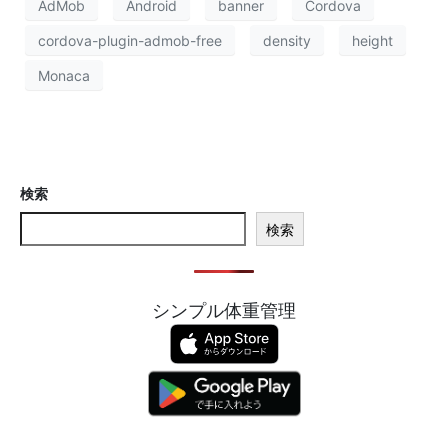
AdMob
Android
banner
Cordova
cordova-plugin-admob-free
density
height
Monaca
検索
検索
シンプル体重管理