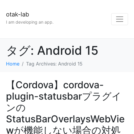
otak-lab
I am developing an app.
タグ:
Android 15
Home
Tag Archives: Android 15
【Cordova】cordova-
plugin-statusbarプラグイ
ンの
StatusBarOverlaysWebVie
wが機能しない場合の対処