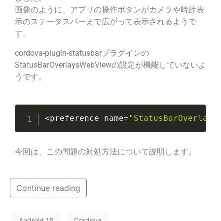
画像のように、アプリの操作ボタンがカメラや時計表
示のステータスバーまで広がって表示されるようで
す。
cordova-plugin-statusbarプラグインの
StatusBarOverlaysWebViewの設定が機能していないよ
うです。
<
preference name
=
"StatusBarOverlays
今回は、この問題の対処方法について説明します。
Continue reading
Android 15
Cordova