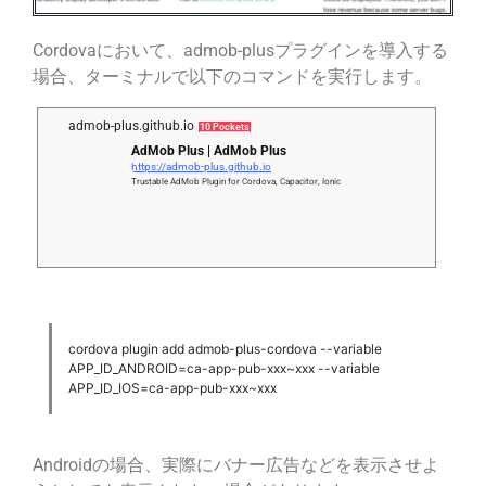
Cordovaにおいて、admob-plusプラグインを導入する
場合、ターミナルで以下のコマンドを実行します。
admob-plus.github.io
10 Pockets
AdMob Plus | AdMob Plus
https://admob-plus.github.io
Trustable AdMob Plugin for Cordova, Capacitor, Ionic
cordova plugin add admob-plus-cordova --variable
APP_ID_ANDROID=ca-app-pub-xxx~xxx --variable
APP_ID_IOS=ca-app-pub-xxx~xxx
Androidの場合、実際にバナー広告などを表示させよ