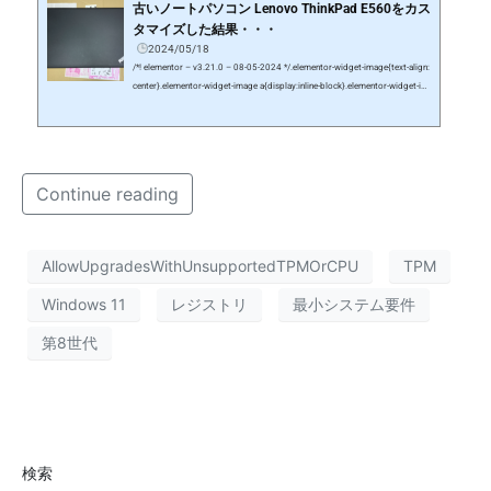
古いノートパソコン Lenovo ThinkPad E560をカス
タマイズした結果・・・
2024/05/18
/*! elementor – v3.21.0 – 08-05-2024 */.elementor-widget-image{text-align:
center}.elementor-widget-image a{display:inline-block}.elementor-widget-im
age a img{width:48px}.elementor-widget-image img{vertical-align:middle;di
splay:inline-block}先日、友人からLenovo ThinkPad E560が送られてきまし
た。あまりにも遅くて新しいPCに買い替えたとのことです。スペックは、C
ore i5-6200U、メモリ4GB、HDD500GBです。今回は、どのくらいまで高速
化できるか、カスタマイズしてみたいと思います。※あらゆる問題が発生し
Continue reading
ても、す…
AllowUpgradesWithUnsupportedTPMOrCPU
TPM
Windows 11
レジストリ
最小システム要件
第8世代
検索