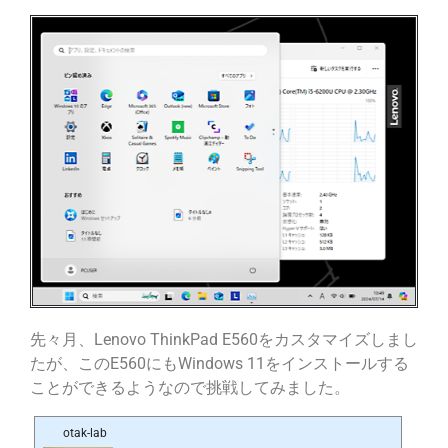
先々月、Lenovo ThinkPad E560をカスタマイズしまし
たが、このE560にもWindows 11をインストールする
ことができるようなので挑戦してみました。
otak-lab