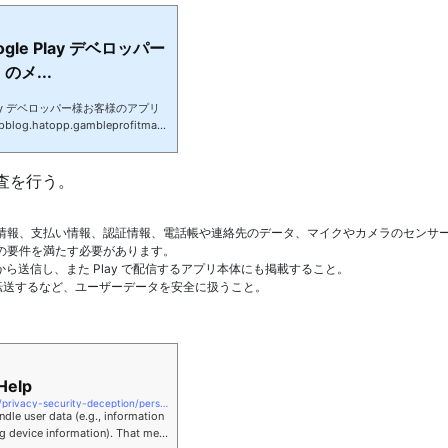
gle Play デベロッパー
メ...
lay デベロッパー様お客様のアプリ
hatopp.gambleprofitmana
や機密情報に関するユーザー データ ポ
告の詳細: Google Play で
要求する、または取り扱うアプリ
査を行う。
シー ポリシーを提供する必要があ
は機密情報に関わる権限 （カメ
情報、支払い情報、認証情報、電話帳や連絡先のデータ、マイクやカメラのセンサ
の要件を満たす必要があります。
定の欄から送信し、また Play で配信するアプリ本体にも掲載すること。
）転送するなど、ユーザーデータを安全に扱うこと。
Help
https://play.google.com/intl/ja_ALL/about/privacy-security-deception/personal-sensitive/
dle user data (e.g., information
ng device information). That mea