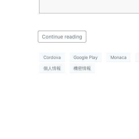
ns disclosing your app’s access, collec
Continue reading
Cordova
Google Play
Monaca
個人情報
機密情報