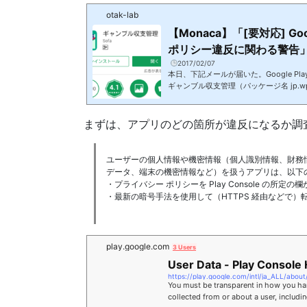
otak-lab
【Monaca】「[要対応] Goo
ポリシー違反に関わる警告」の
2017/02/07
本日、下記メールが届いた。Google P
ギャンブル収支管理（パッケージ名 jp.wpblog.
ger）が、Google Play の個人情報
リシーに違反していることが確認されました。警
は、ユーザーや端末に関する機密情報を
まずは、アプリのどの箇所が違反になるか調
の場合、デベロッパーは有効なプライバ
ります。当該のアプリは、個人情報また
ラ、マイク、アカウント、連絡先...
ユーザーの個人情報や機密情報（個人識別情報、財務
データ、端末の機密情報など）を扱うアプリは、以下
・プライバシー ポリシーを Play Console の所
・最新の暗号手法を使用して（HTTPS 経由などで
play.google.com
3 Users
User Data - Play Console 
You must be transparent in how you han
collected from or about a user, includi