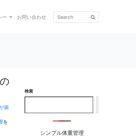
シー
お問い合わせ
反の
検索
検
ルが届
索
理
を
シンプル体重管理