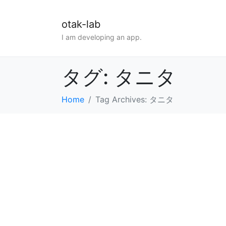
otak-lab
I am developing an app.
タグ:
タニタ
Home
Tag Archives: タニタ