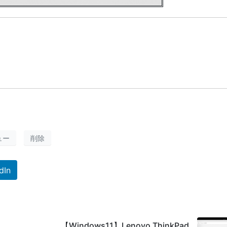
ュー
削除
dIn
【Windows11】Lenovo ThinkPad