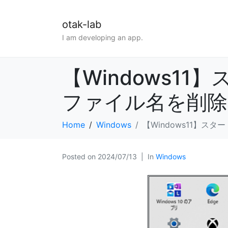
otak-lab
I am developing an app.
【Windows1
ファイル名を削除
Home
Windows
【Windows11】
Posted on
2024/07/13
In
Windows