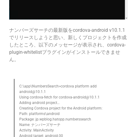
ナンバーズサーチの最新版をcordova-android v10.1.1
でリリースしようと思い、新しくプロジェクトを作成
したところ、以下のメッセージが表示され、cordova-
plugin-whitelistプラグインがインストールできませ
ん。
C:\app\NumbersSearch>cordova platform add 
android@10.1.1

Using cordova-fetch for cordova-android@10.1.1

Adding android project…

Creating Cordova project for the Android platform:

Path: platforms\android

Package: jp.wpblog.hatopp.numberssearch

Name: ナンバーズサーチ

Activity: MainActivity

Android target: android-30
