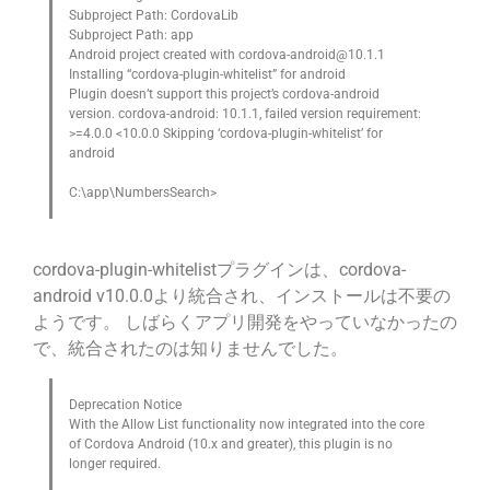
Subproject Path: CordovaLib

Subproject Path: app

Android project created with cordova-android@10.1.1

Installing “cordova-plugin-whitelist” for android

Plugin doesn’t support this project’s cordova-android 
version. cordova-android: 10.1.1, failed version requirement: 
>=4.0.0 <10.0.0 Skipping ‘cordova-plugin-whitelist’ for 
android

C:\app\NumbersSearch>
cordova-plugin-whitelistプラグインは、cordova-
android v10.0.0より統合され、インストールは不要の
ようです。 しばらくアプリ開発をやっていなかったの
で、統合されたのは知りませんでした。
Deprecation Notice

With the Allow List functionality now integrated into the core 
of Cordova Android (10.x and greater), this plugin is no 
longer required.