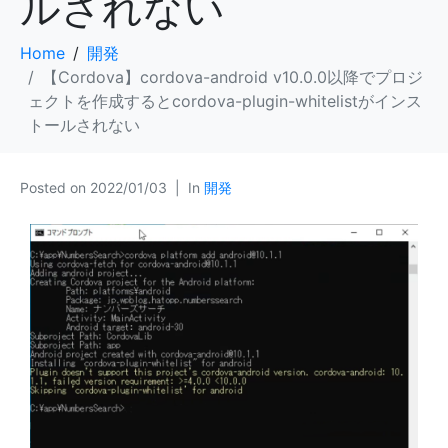
ルされない
Home
開発
【Cordova】cordova-android v10.0.0以降でプロジ
ェクトを作成するとcordova-plugin-whitelistがインス
トールされない
Posted on
2022/01/03
In
開発