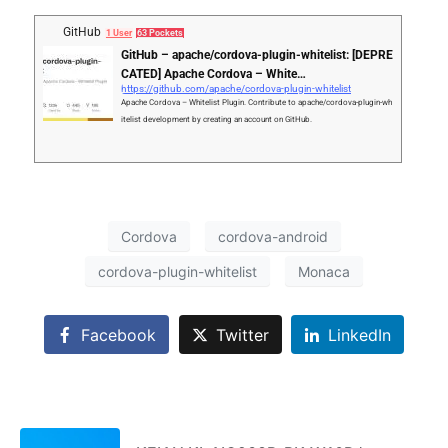
GitHub
1 User
63 Pockets
GitHub – apache/cordova-plugin-whitelist: [DEPRE
CATED] Apache Cordova – White…
https://github.com/apache/cordova-plugin-whitelist
Apache Cordova – Whitelist Plugin. Contribute to apache/cordova-plugin-wh
itelist development by creating an account on GitHub.
Cordova
cordova-android
cordova-plugin-whitelist
Monaca
Facebook
Twitter
LinkedIn