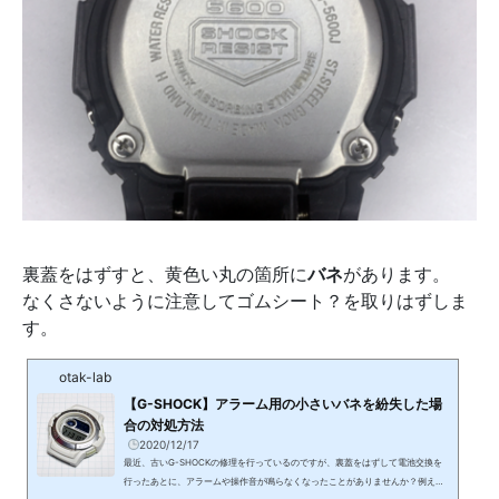
裏蓋をはずすと、黄色い丸の箇所に
バネ
があります。
なくさないように注意してゴムシート？を取りはずしま
す。
otak-lab
【G-SHOCK】アラーム用の小さいバネを紛失した場
合の対処方法
2020/12/17
最近、古いG-SHOCKの修理を行っているのですが、裏蓋をはずして電池交換を
行ったあとに、アラームや操作音が鳴らなくなったことがありませんか？例えば