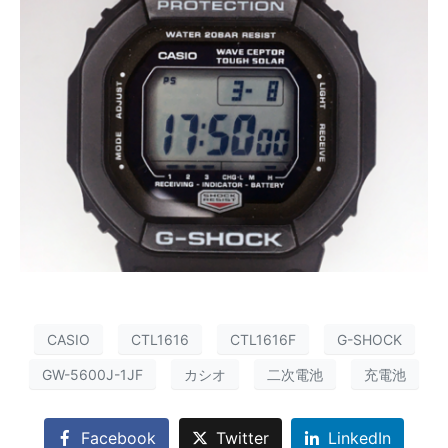
CASIO
CTL1616
CTL1616F
G-SHOCK
GW-5600J-1JF
カシオ
二次電池
充電池
Facebook
Twitter
LinkedIn