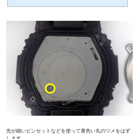
画像の場合、赤丸の箇所にあるはずの小さいバネがありません。小さいバネがな
いとアラームや操作音が鳴りません。今回は、小さいバネを紛失した場合の対処
方法について紹介します。※あらゆる問題が発生しても、すべて自己責任でお願
いします。時計本体と裏蓋の丸いところを小さいバネが通電することで、アラー
ムや操作音が鳴る仕組みとなっています。そこで、小さいバネの代わりに電...
先が細いピンセットなどを使って黄色い丸のツメをはず
します。