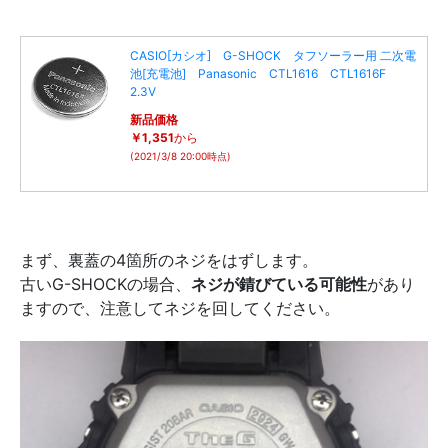
CASIO[カシオ] G-SHOCK タフソーラー用 二次電
池[充電池] Panasonic CTL1616 CTL1616F
2.3V
新品価格
￥1,351
から
(2021/3/8 20:00時点)
まず、裏蓋の4箇所のネジをはずします。
古いG-SHOCKの場合、
ネジが錆びている可能性
があり
ますので、注意してネジを回してください。