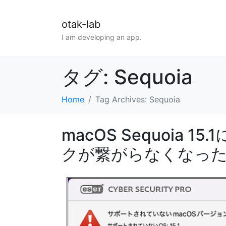
otak-lab
I am developing an app.
タグ:
Sequoia
Home
Tag Archives: Sequoia
macOS Sequoia
クが繋がらなくなっ