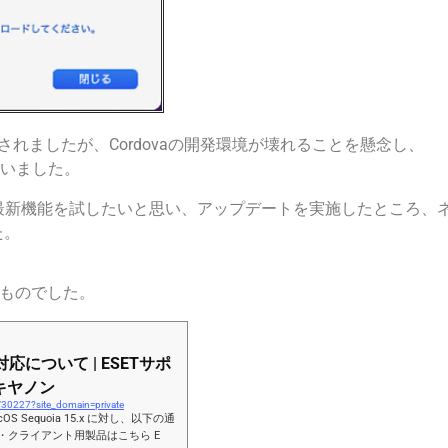
がリリースされましたが、Cordovaの開発環境が壊れることを懸念し、
えていました。
どの最新機能を試したいと思い、アップデートを実施したところ、
た。
によるものでした。
への対応について | ESETサポ
 キヤノン
w/30227?site_domain=private
 Sequoia 15.x に対し、以下の通
・クライアント用製品はこちら E