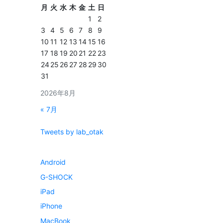
月
火
水
木
金
土
日
1
2
3
4
5
6
7
8
9
10
11
12
13
14
15
16
17
18
19
20
21
22
23
24
25
26
27
28
29
30
31
2026年8月
« 7月
Tweets by lab_otak
Android
G-SHOCK
iPad
iPhone
MacBook