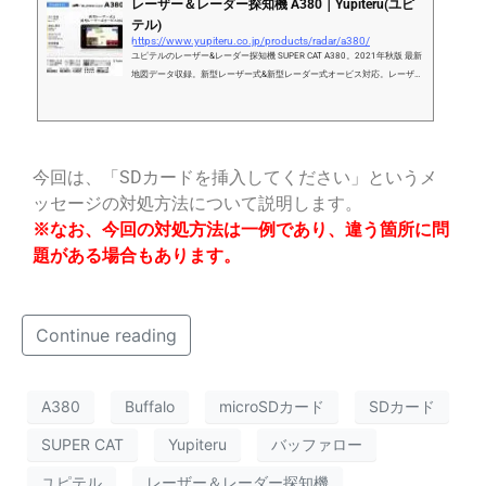
レーザー＆レーダー探知機 A380｜Yupiteru(ユピ
テル)
https://www.yupiteru.co.jp/products/radar/a380/
ユピテルのレーザー&レーダー探知機 SUPER CAT A380。2021年秋版 最新
地図データ収録。新型レーザー式&新型レーダー式オービス対応。レーザー
探知性能、最高クラス。3.6インチ静電式液晶タッチパネル搭載、GPSアン
テナ内蔵ワンボディタイプ
今回は、「SDカードを挿入してください」というメ
ッセージの対処方法について説明します。
※なお、今回の対処方法は一例であり、違う箇所に問
題がある場合もあります。
Continue reading
A380
Buffalo
microSDカード
SDカード
SUPER CAT
Yupiteru
バッファロー
ユピテル
レーザー＆レーダー探知機