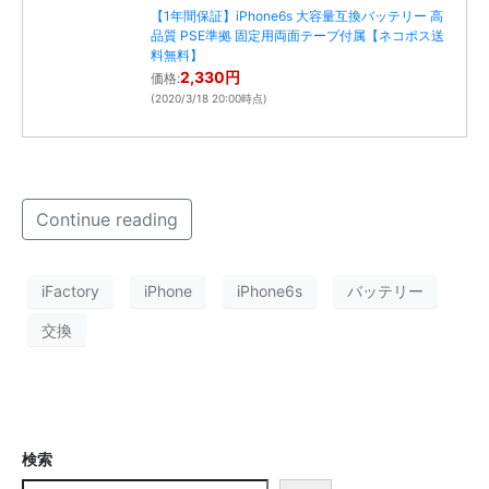
【1年間保証】iPhone6s 大容量互換バッテリー 高
品質 PSE準拠 固定用両面テープ付属【ネコポス送
料無料】
2,330円
価格:
(2020/3/18 20:00時点)
Continue reading
iFactory
iPhone
iPhone6s
バッテリー
交換
検索