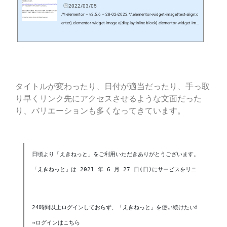
2022/03/05
/*! elementor – v3.5.6 – 28-02-2022 */.elementor-widget-image{text-align:c
enter}.elementor-widget-image a{display:inline-block}.elementor-widget-ima
ge a img{width:48px}.elementor-widget-image img{vertical-align:middle;dis
play:inline-block}3月に入り、「【重要】えきねっとアカウントの自動退会
処理について 」のメールが何度も送られてきました。半年ほど前、えきね
っとから以下のテキスト形式のメールが届きました。2021年6月27日、
「えきねっと」サービスのリニューアルに伴い「えきねっと」利用規約・会
員規約を…
タイトルが変わったり、日付が適当だったり、手っ取
り早くリンク先にアクセスさせるような文面だった
り、バリエーションも多くなってきています。
日頃より「えきねっと」をご利用いただきありがとうございます。 

「えきねっと」は 2021 年 6 月 27 日(日)にサービスをリニュー
24時間以上ログインしておらず、「えきねっと」を使い続けたい場合は、202
⇒ログインはこちら 
