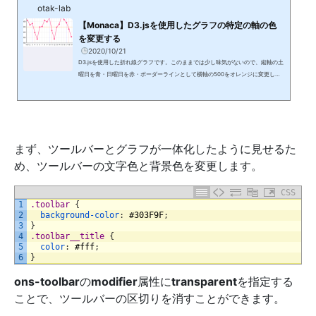
otak-lab
【Monaca】D3.jsを使用したグラフの特定の軸の色
を変更する
2020/10/21
D3.jsを使用した折れ線グラフです。このままでは少し味気がないので、縦軸の土
曜日を青・日曜日を赤・ボーダーラインとして横軸の500をオレンジに変更した
いと思います。「Onsen UI V2 JS Minimum」というテンプレートを使用しま
す。日付の処理にMoment.jsを使用します。以下のようにファイルを配置しま
す。index.html<!DOCTYPE HTML><html><head> <meta charset="utf-8"> <
meta name="viewport" content="width=device-width, initial-scale=1, maxi
mum-scale=1, user-scalabl...
まず、ツールバーとグラフが一体化したように見せるた
め、ツールバーの文字色と背景色を変更します。
CSS
1
.toolbar 
{
2
background-color
:
#303F9F
;
3
}
4
.toolbar__title 
{
5
color
:
#fff
;
6
}
ons-toolbar
の
modifier
属性に
transparent
を指定する
ことで、ツールバーの区切りを消すことができます。