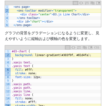
1
<
ons
-
page
>
2
<
ons
-
toolbar 
modifier
=
"transparent"
>
3
<
div 
class
=
"center"
>
D3
.
js 
Line 
Chart
<
/
div
>
4
<
/
ons
-
toolbar
>
5
<
div 
id
=
"chart"
>
<
/
div
>
6
<
/
ons
-
page
>
グラフの背景をグラデーションになるように変更し、見
えやすいように縦軸および横軸の色を変更します。
CSS
1
#d3-chart 
{
2
background
:
linear-gradient
(
#303f9f,
#81d4fa
)
;
3
}
4
.xaxis text,
5
.yaxis text 
{
6
fill
:
#fff
;
7
stroke
:
none
;
8
font-size
:
12px
;
9
}
10
.xaxis path,
11
.yaxis path,
12
.xaxis line,
13
.yaxis line 
{
14
fill
:
none
;
15
stroke
:
#fff
;
16
stroke-width
:
1px
;