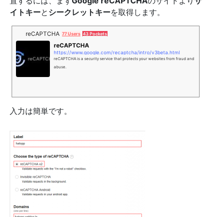
置するには、まず
Google reCAPTCHA
のサイトより
サ
イトキー
と
シークレットキー
を取得します。
reCAPTCHA
77 Users
43 Pockets
reCAPTCHA
https://www.google.com/recaptcha/intro/v3beta.html
reCAPTCHA is a security service that protects your websites from fraud and
abuse.
入力は簡単です。