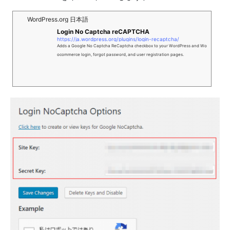
WordPress.org 日本語
Login No Captcha reCAPTCHA
https://ja.wordpress.org/plugins/login-recaptcha/
Adds a Google No Captcha ReCaptcha checkbox to your WordPress and Wo
ocommerce login, forgot password, and user registration pages.