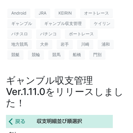
Android
JRA
KEIRIN
オートレース
ギャンブル
ギャンブル収支管理
ケイリン
パチスロ
パチンコ
ボートレース
地方競馬
大井
岩手
川崎
浦和
競艇
競輪
競馬
船橋
門別
ギャンブル収支管理
Ver.1.11.0をリリースしまし
た！