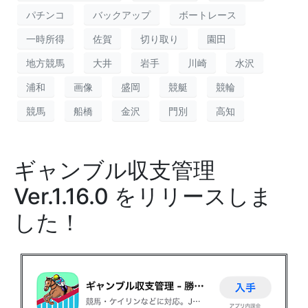
パチンコ
バックアップ
ボートレース
一時所得
佐賀
切り取り
園田
地方競馬
大井
岩手
川崎
水沢
浦和
画像
盛岡
競艇
競輪
競馬
船橋
金沢
門別
高知
ギャンブル収支管理
Ver.1.16.0 をリリースしま
した！