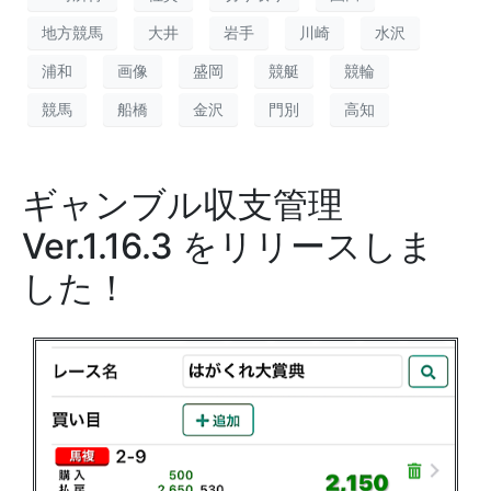
地方競馬
大井
岩手
川崎
水沢
浦和
画像
盛岡
競艇
競輪
競馬
船橋
金沢
門別
高知
ギャンブル収支管理
Ver.1.16.3 をリリースしま
した！