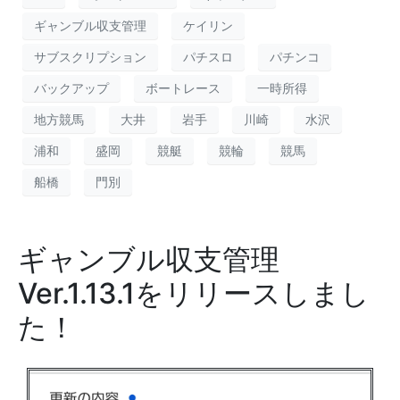
ギャンブル収支管理
ケイリン
サブスクリプション
パチスロ
パチンコ
バックアップ
ボートレース
一時所得
地方競馬
大井
岩手
川崎
水沢
浦和
盛岡
競艇
競輪
競馬
船橋
門別
ギャンブル収支管理
Ver.1.13.1をリリースしまし
た！