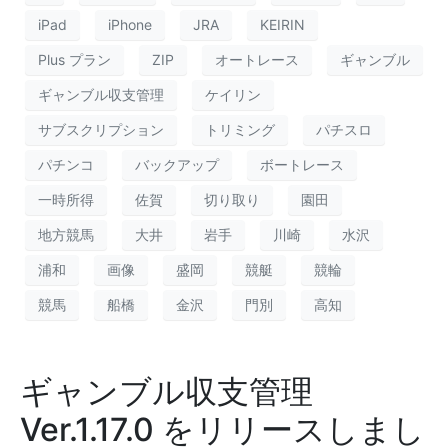
iPad
iPhone
JRA
KEIRIN
Plus プラン
ZIP
オートレース
ギャンブル
ギャンブル収支管理
ケイリン
サブスクリプション
トリミング
パチスロ
パチンコ
バックアップ
ボートレース
一時所得
佐賀
切り取り
園田
地方競馬
大井
岩手
川崎
水沢
浦和
画像
盛岡
競艇
競輪
競馬
船橋
金沢
門別
高知
ギャンブル収支管理
Ver.1.17.0 をリリースしまし