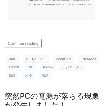
DeepCool LS520 プレミアム液体 CPU クーラーは、240mm ラジエータ
ー、2 枚の FC120 A-RGB PWM ファン、インフィニティミラーキャップデザ
インにより、冷却性能と低ノイズ効率を最大化します。 – DeepCool was fo
unded with the mission of providing professional, innovative, high-performa
nce PC hardware and high-quality thermal solutions for enthusiasts across th
e world.
Continue reading
AMD
CPUクーラー
DeepCool
ENERMAX
LS520
PC
Ryzen
ラジエーター
掃除
水冷
簡易
突然PCの電源が落ちる現象
が発生しました！