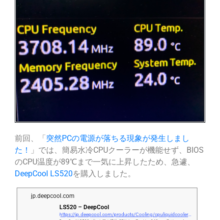
前回、「
突然PCの電源が落ちる現象が発生しまし
た！
」では、簡易水冷CPUクーラーが機能せず、BIOS
のCPU温度が89℃まで一気に上昇したため、急遽、
DeepCool LS520
を購入しました。
jp.deepcool.com
LS520 – DeepCool
https://jp.deepcool.com/products/Cooling/cpuliquidcoolers/LS520-High-Performance-240mm-Liquid-CPU-Cooler/2022/15866.shtml