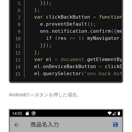
}
}
)
;
}
;
var
clickBackButton
=
function
(
e
    e
.
preventDefault
(
)
;
    ons
.
notification
.
confirm
(
{
messa
if
(
res 
==
1
)
 myNavigator
.
pop
}
}
)
;
}
;
var
 el 
=
document
.
getElementById
(
  el
.
onDeviceBackButton
=
 clickDevi
  el
.
querySelector
(
"ons-back-button
Androidの＜ボタンを押した場合。