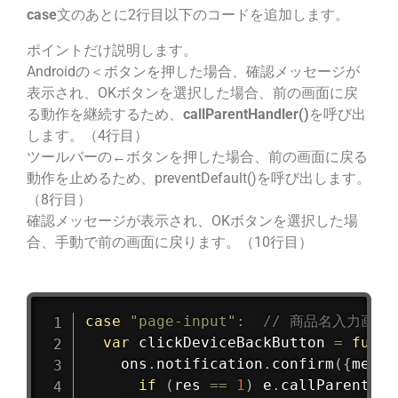
case
文のあとに2行目以下のコードを追加します。
ポイントだけ説明します。
Androidの＜ボタンを押した場合、確認メッセージが
表示され、OKボタンを選択した場合、前の画面に戻
る動作を継続するため、
callParentHandler()
を呼び出
します。（4行目）
ツールバーの←ボタンを押した場合、前の画面に戻る
動作を止めるため、preventDefault()を呼び出します。
（8行目）
確認メッセージが表示され、OKボタンを選択した場
合、手動で前の画面に戻ります。（10行目）
case
"page-input"
:
// 商品名入力画面
var
clickDeviceBackButton
=
funct
    ons
.
notification
.
confirm
(
{
messa
if
(
res 
==
1
)
 e
.
callParentHan