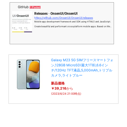
GitHub
1 Pocket
Releases · OnsenUI/OnsenUI
https://github.com/OnsenUI/OnsenUI/releases
Mobile app development framework and SDK using HTML5 and JavaScript.
Create beautiful and performant cross-platform mobile apps. Based on Web
Components, and provides bindings for Angular 1, 2, Rea…
Galaxy M23 5G SIMフリースマートフォ
ン,128GB MicroSD(最大1TB),6.6イン
チ/120Hz TFT液晶,5,000mAh,トリプル
カメラ,ライトブルー
新品価格
￥39,216
から
(2023/6/24 21:00時点)