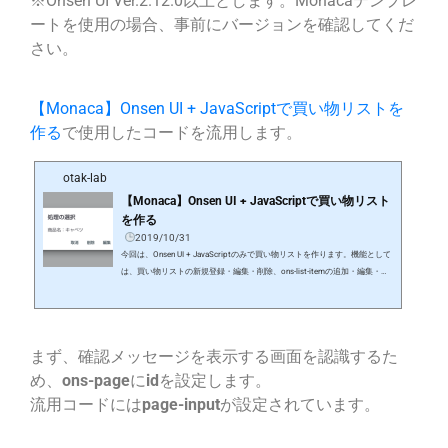
※Onsen UI Ver.2.12.0以上とします。Monacaテンプレ
ートを使用の場合、事前にバージョンを確認してくだ
さい。
【Monaca】Onsen UI + JavaScriptで買い物リストを
作る
で使用したコードを流用します。
otak-lab
【Monaca】Onsen UI + JavaScriptで買い物リスト
を作る
2019/10/31
今回は、Onsen UI + JavaScriptのみで買い物リストを作ります。機能として
は、買い物リストの新規登録・編集・削除、ons-list-itemの追加・編集・削
除を重点においていますので、再起動すると買い物リストは消えてしまいま
す。買い物リストの保存については、次回に紹介する予定です。Monacaデ
バッガーの結果です。買い物リスト画面の右下の(＋)ボタンをタップする
と、商品名入力画面が表示されます。商品名を入力後、右上の保存ボタンを
まず、確認メッセージを表示する画面を認識するた
タップすると、買い物リストに入力した商品名が追加されます。買い物リス
トの商品名をタップする…
め、
ons-page
に
id
を設定します。
流用コードには
page-input
が設定されています。